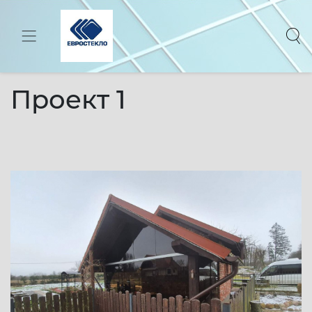
Toggle navigation
Главная
-
Проекты
-
Терассы
-
Проект 1
Проект 1